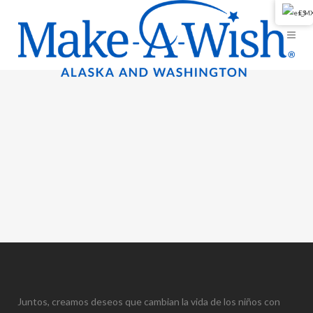
ES
Juntos, creamos deseos que cambian la vida de los niños con