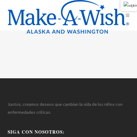
ES
Juntos, creamos deseos que cambian la vida de los niños con
enfermedades críticas.
SIGA CON NOSOTROS: