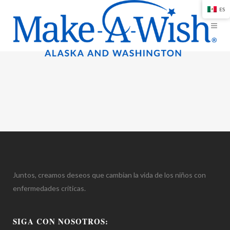
ES
Juntos, creamos deseos que cambian la vida de los niños con
enfermedades críticas.
SIGA CON NOSOTROS: