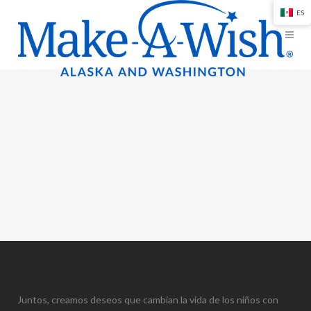
ES
Juntos, creamos deseos que cambian la vida de los niños con